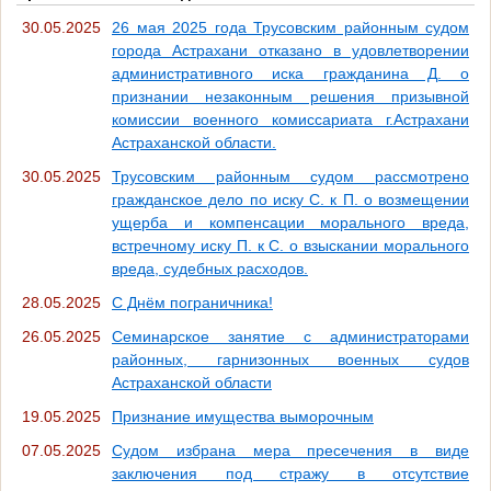
30.05.2025
26 мая 2025 года Трусовским районным судом
города Астрахани отказано в удовлетворении
административного иска гражданина Д. о
признании незаконным решения призывной
комиссии военного комиссариата г.Астрахани
Астраханской области.
30.05.2025
Трусовским районным судом рассмотрено
гражданское дело по иску С. к П. о возмещении
ущерба и компенсации морального вреда,
встречному иску П. к С. о взыскании морального
вреда, судебных расходов.
28.05.2025
С Днём пограничника!
26.05.2025
Семинарское занятие с администраторами
районных, гарнизонных военных судов
Астраханской области
19.05.2025
Признание имущества выморочным
07.05.2025
Судом избрана мера пресечения в виде
заключения под стражу в отсутствие